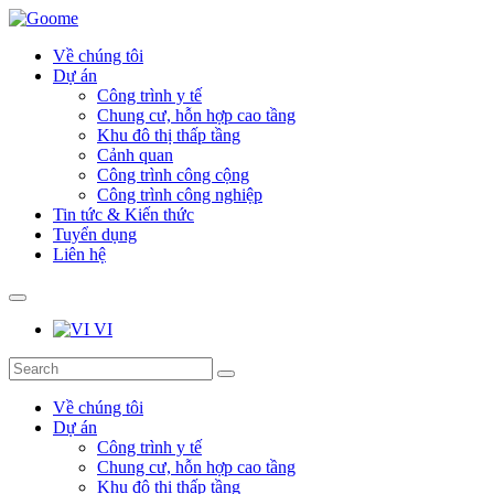
Về chúng tôi
Dự án
Công trình y tế
Chung cư, hỗn hợp cao tầng
Khu đô thị thấp tầng
Cảnh quan
Công trình công cộng
Công trình công nghiệp
Tin tức & Kiến thức
Tuyển dụng
Liên hệ
VI
Về chúng tôi
Dự án
Công trình y tế
Chung cư, hỗn hợp cao tầng
Khu đô thị thấp tầng