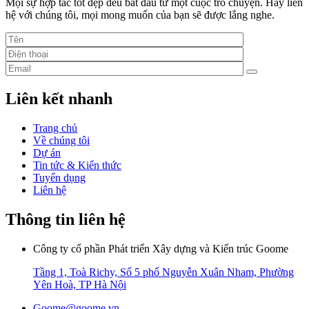
Mọi sự hợp tác tốt đẹp đều bắt đầu từ một cuộc trò chuyện. Hãy liên
hệ với chúng tôi, mọi mong muốn của bạn sẽ được lắng nghe.
Liên kết nhanh
Trang chủ
Về chúng tôi
Dự án
Tin tức & Kiến thức
Tuyển dụng
Liên hệ
Thông tin liên hệ
Công ty cổ phần Phát triển Xây dựng và Kiến trúc Goome
Tầng 1, Toà Richy, Số 5 phố Nguyễn Xuân Nham, Phường
Yên Hoà, TP Hà Nội
Goome@goome.vn