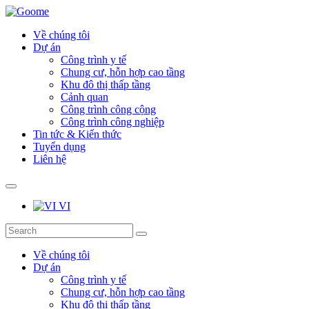
Về chúng tôi
Dự án
Công trình y tế
Chung cư, hỗn hợp cao tầng
Khu đô thị thấp tầng
Cảnh quan
Công trình công cộng
Công trình công nghiệp
Tin tức & Kiến thức
Tuyển dụng
Liên hệ
VI
Về chúng tôi
Dự án
Công trình y tế
Chung cư, hỗn hợp cao tầng
Khu đô thị thấp tầng